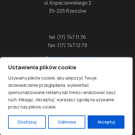
ul. Kopaczewskiego 2
35-225 Rzeszów
tel. (17) 747 11 76
fax: (17) 747 12 79
e-mail:
biuro@e-service.net.pl
Ustawienia plików cookie
Używamy plików cookie, aby ulepszyć Twoje
NIP: 8130139539
doświadczenie przeglądania, wyświetlać
REGON: 690244874
spersonalizowane reklamy lub treści i analizować nasz
ruch. Klikając „Akceptuj”, wyrażasz zgodę na używanie
przez nas plików cookie.
RODO
Dostosuj
Odmowa
Akceptuj